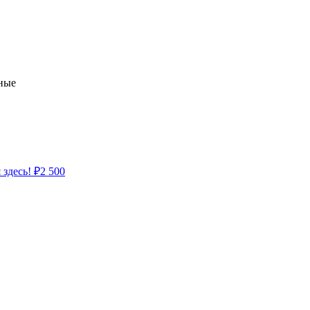
ные
 здесь!
₽
2 500