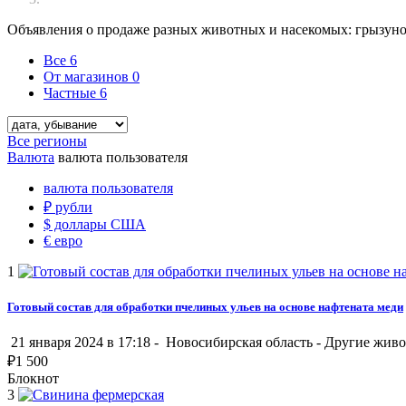
Объявления о продаже разных животных и насекомых: грызунов
Все
6
От магазинов
0
Частные
6
Все регионы
Валюта
валюта пользователя
валюта пользователя
₽
рубли
$
доллары США
€
евро
1
Готовый состав для обработки пчелиных ульев на основе нафтената меди
21 января 2024 в 17:18 -
Новосибирская область
-
Другие жив
₽
1 500
Блокнот
3