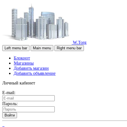
W.Torg
Left menu bar
Main menu
Right menu bar
Блокнот
Магазины
Добавить магазин
Добавить объявление
Личный кабинет
E-mail:
Пароль:
Войти