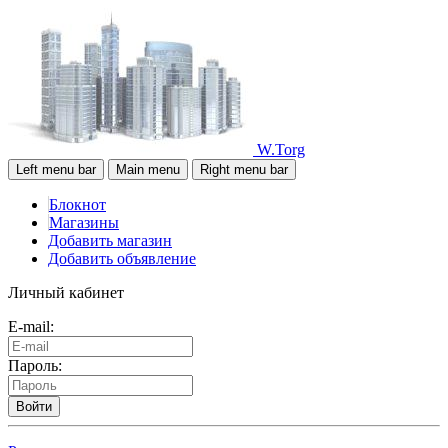
W.Torg
Left menu bar
Main menu
Right menu bar
Блокнот
Магазины
Добавить магазин
Добавить объявление
Личный кабинет
E-mail:
Пароль:
Войти