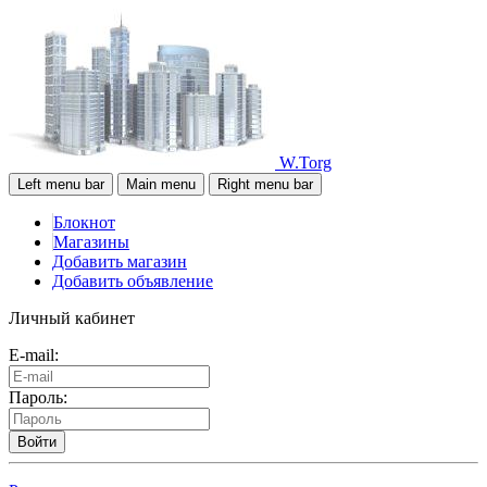
W.Torg
Left menu bar
Main menu
Right menu bar
Блокнот
Магазины
Добавить магазин
Добавить объявление
Личный кабинет
E-mail:
Пароль:
Войти