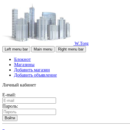
W.Torg
Left menu bar
Main menu
Right menu bar
Блокнот
Магазины
Добавить магазин
Добавить объявление
Личный кабинет
E-mail:
Пароль:
Войти