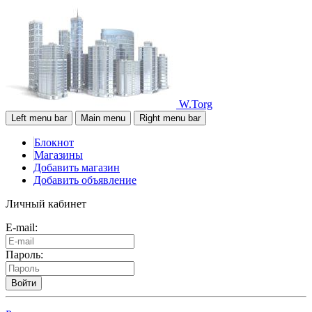
W.Torg
Left menu bar
Main menu
Right menu bar
Блокнот
Магазины
Добавить магазин
Добавить объявление
Личный кабинет
E-mail:
Пароль:
Войти