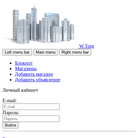
W.Torg
Left menu bar
Main menu
Right menu bar
Блокнот
Магазины
Добавить магазин
Добавить объявление
Личный кабинет
E-mail:
Пароль:
Войти