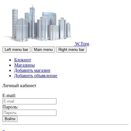
W.Torg
Left menu bar
Main menu
Right menu bar
Блокнот
Магазины
Добавить магазин
Добавить объявление
Личный кабинет
E-mail:
Пароль:
Войти