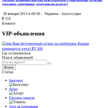
Оптовая, розничная продажа кожгалантереи (сумки женские, мужские,
дорожные, спортивные, чемоданы на колесах)
28 января 2013 в 00:50 -
Украина
-
Аксессуары
₽
555
Блокнот
VIP-объявления
Ваш безупречный отдых на побережье Крыма
начинается здесь!
₽
2 500
Где остановиться
Поиск объявлений
Искать
Статьи
Биогумус
Апорт
Рассада томатов
Уход за плодовыми