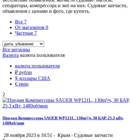
сепараторы, компрессора и зип на них. Судовые запчасти,
объявления с ценами и фото, где купить.
Все
7
От магазинов
0
Частные
7
Все регионы
Валюта
валюта пользователя
валюта пользователя
₽
рубли
$
доллары США
€
евро
2
Продам Компрессоры SAUER WP121L, 130m³/ч, 30 БАР, 25,3 кВт,
1480об/мин
28 ноября 2023 в 16:51 -
Крым
-
Судовые запчасти