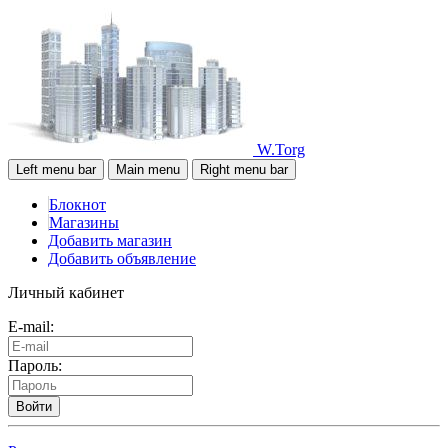
W.Torg
Left menu bar
Main menu
Right menu bar
Блокнот
Магазины
Добавить магазин
Добавить объявление
Личный кабинет
E-mail:
Пароль:
Войти