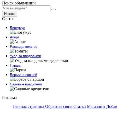
Поиск объявлений
Искать
Статьи
Биогумус
Апорт
Рассада томатов
Уход за плодовыми
Парша
Борьба с паршой
Садовые вредители
Реклама
Главная страница
Обратная связь
Статьи
Магазины
Добав