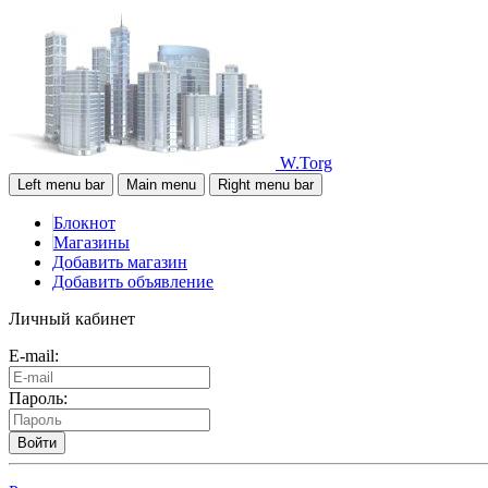
W.Torg
Left menu bar
Main menu
Right menu bar
Блокнот
Магазины
Добавить магазин
Добавить объявление
Личный кабинет
E-mail:
Пароль:
Войти