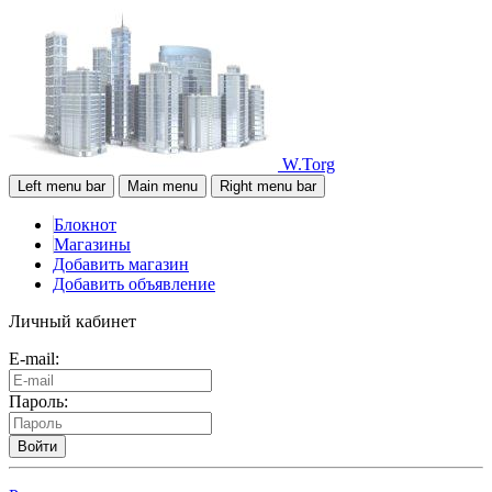
W.Torg
Left menu bar
Main menu
Right menu bar
Блокнот
Магазины
Добавить магазин
Добавить объявление
Личный кабинет
E-mail:
Пароль:
Войти