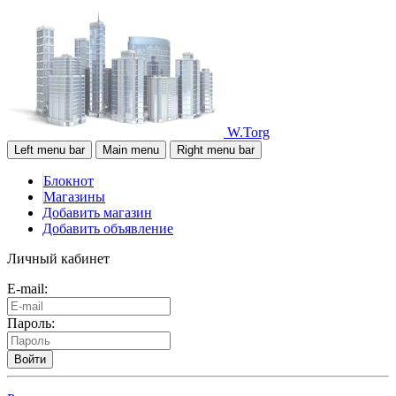
W.Torg
Left menu bar
Main menu
Right menu bar
Блокнот
Магазины
Добавить магазин
Добавить объявление
Личный кабинет
E-mail:
Пароль:
Войти