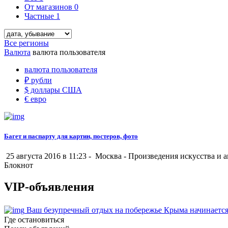
От магазинов
0
Частные
1
Все регионы
Валюта
валюта пользователя
валюта пользователя
₽
рубли
$
доллары США
€
евро
Багет и паспарту для картин, постеров, фото
25 августа 2016 в 11:23 -
Москва
-
Произведения искусства и 
Блокнот
VIP-объявления
Ваш безупречный отдых на побережье Крыма начинается
Где остановиться