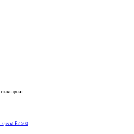
антиквариат
 здесь!
₽
2 500