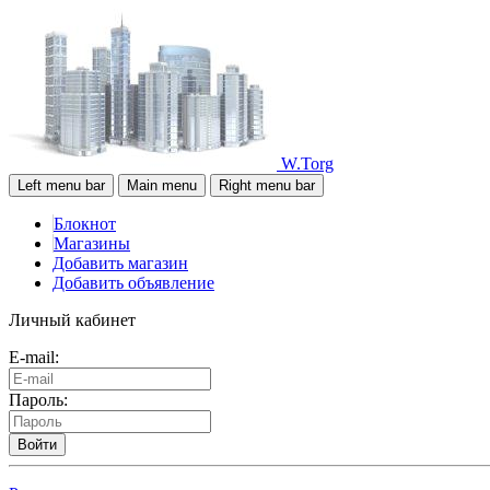
W.Torg
Left menu bar
Main menu
Right menu bar
Блокнот
Магазины
Добавить магазин
Добавить объявление
Личный кабинет
E-mail:
Пароль:
Войти