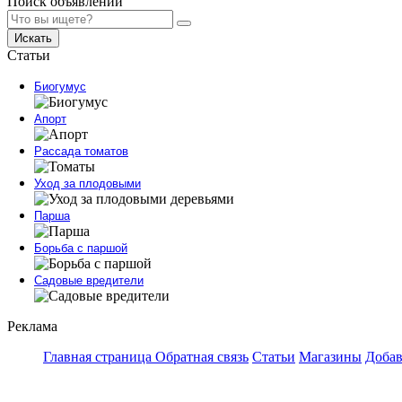
Поиск объявлений
Искать
Статьи
Биогумус
Апорт
Рассада томатов
Уход за плодовыми
Парша
Борьба с паршой
Садовые вредители
Реклама
Главная страница
Обратная связь
Статьи
Магазины
Добав