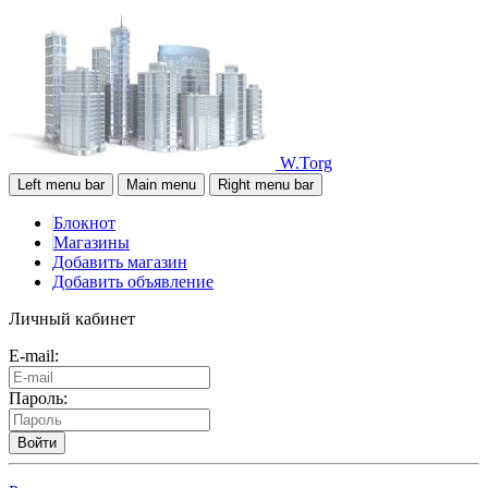
W.Torg
Left menu bar
Main menu
Right menu bar
Блокнот
Магазины
Добавить магазин
Добавить объявление
Личный кабинет
E-mail:
Пароль:
Войти