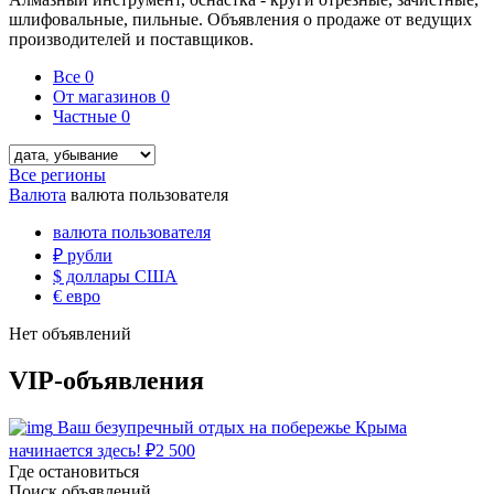
шлифовальные, пильные. Объявления о продаже от ведущих
производителей и поставщиков.
Все
0
От магазинов
0
Частные
0
Все регионы
Валюта
валюта пользователя
валюта пользователя
₽
рубли
$
доллары США
€
евро
Нет объявлений
VIP-объявления
Ваш безупречный отдых на побережье Крыма
начинается здесь!
₽
2 500
Где остановиться
Поиск объявлений