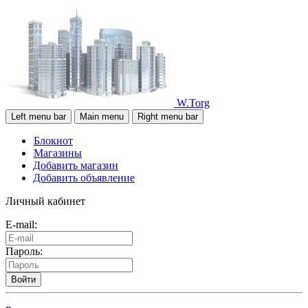
W.Torg
Left menu bar
Main menu
Right menu bar
Блокнот
Магазины
Добавить магазин
Добавить объявление
Личный кабинет
E-mail:
Пароль:
Войти