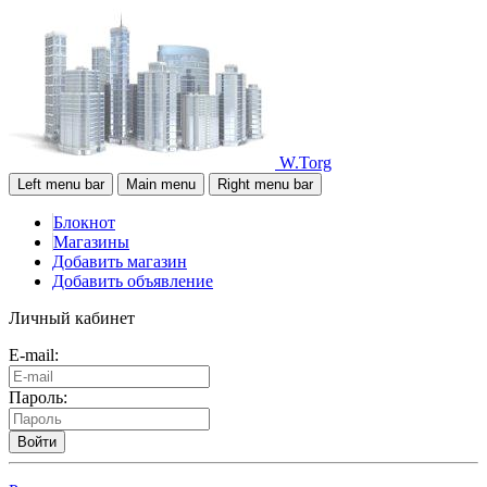
W.Torg
Left menu bar
Main menu
Right menu bar
Блокнот
Магазины
Добавить магазин
Добавить объявление
Личный кабинет
E-mail:
Пароль:
Войти