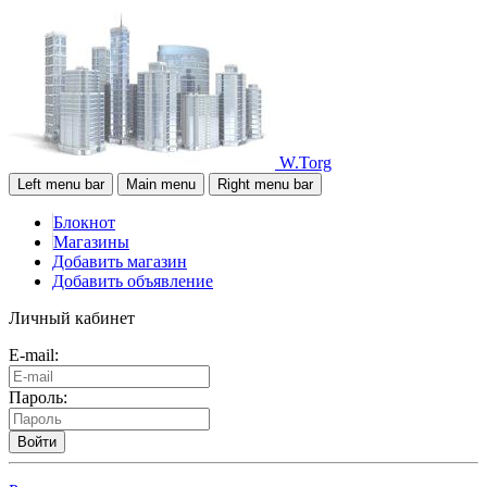
W.Torg
Left menu bar
Main menu
Right menu bar
Блокнот
Магазины
Добавить магазин
Добавить объявление
Личный кабинет
E-mail:
Пароль:
Войти