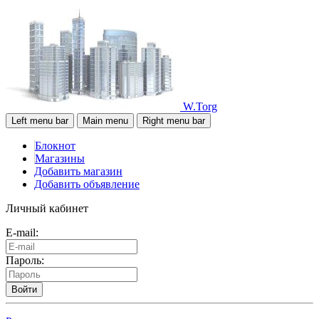
W.Torg
Left menu bar
Main menu
Right menu bar
Блокнот
Магазины
Добавить магазин
Добавить объявление
Личный кабинет
E-mail:
Пароль:
Войти