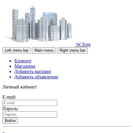
W.Torg
Left menu bar
Main menu
Right menu bar
Блокнот
Магазины
Добавить магазин
Добавить объявление
Личный кабинет
E-mail:
Пароль:
Войти