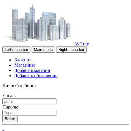
W.Torg
Left menu bar
Main menu
Right menu bar
Блокнот
Магазины
Добавить магазин
Добавить объявление
Личный кабинет
E-mail:
Пароль:
Войти